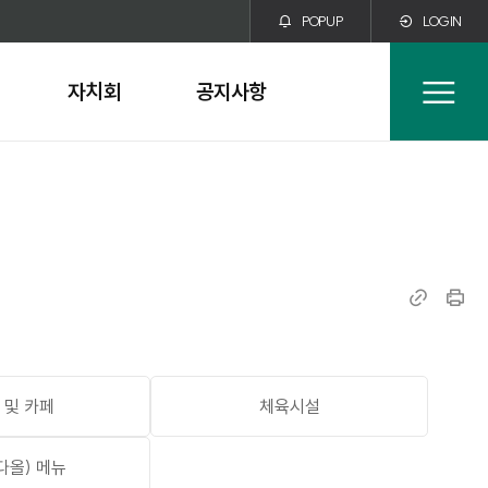
POPUP
LOGIN
자치회
공지사항
전
체
메
뉴
링
인
크
쇄
복
사
 및 카페
체육시설
다올) 메뉴