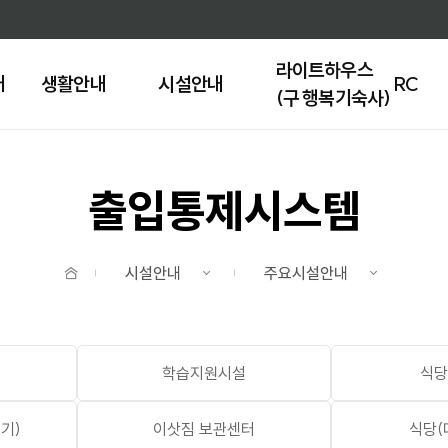
주메뉴 바로가기
본문 바로가기
라이트하우스
개
생활안내
시설안내
RC
(구 행복기숙사)
출입통제시스템
홈
시설안내
주요시설안내
학습지원시설
식당
기)
이삿짐 보관센터
식당(