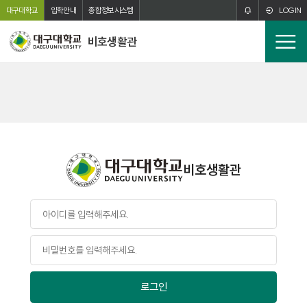
주메뉴 바로가기
본문 바로가기
대구대학교
입학안내
종합정보시스템
LOGIN
비호생활관
전
체
메
뉴
비호생활관
로그인