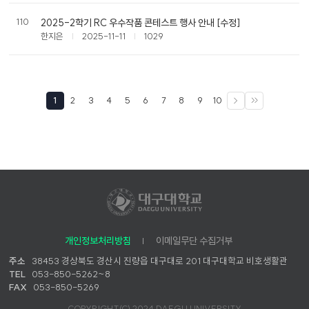
110
2025-2학기 RC 우수작품 콘테스트 행사 안내 [수정]
한지은
2025-11-11
1029
1
2
3
4
5
6
7
8
9
10
다음
끝으로
개인정보처리방침
이메일무단 수집거부
주소
38453 경상북도 경산시 진량읍 대구대로 201 대구대학교 비호생활관
TEL
053-850-5262~8
FAX
053-850-5269
COPYRIGHT(C) 2024 DAEGU UNIVERSITY