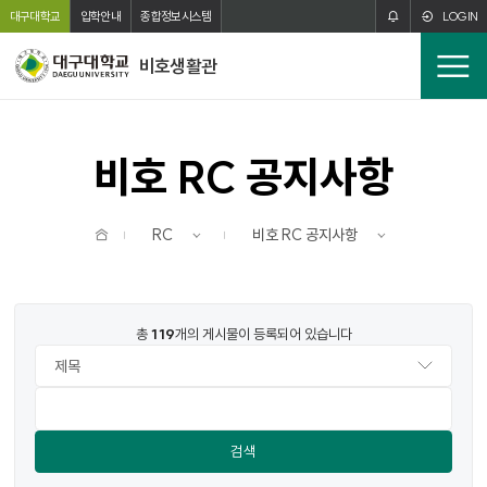
주메뉴 바로가기
본문 바로가기
대구대학교
입학안내
종합정보시스템
LOGIN
비호생활관
전
체
메
뉴
비호 RC 공지사항
홈
RC
비호 RC 공지사항
번호
제목
작성자
작성일
조회수
파일
총
119
개의 게시물이 등록되어 있습니다
검색