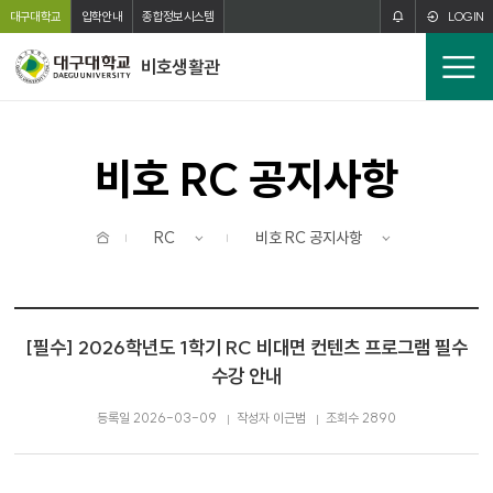
주메뉴 바로가기
본문 바로가기
대구대학교
입학안내
종합정보시스템
LOGIN
비호생활관
전
체
메
뉴
비호 RC 공지사항
홈
RC
비호 RC 공지사항
[필수] 2026학년도 1학기 RC 비대면 컨텐츠 프로그램 필수
수강 안내
등록일 2026-03-09
작성자 이근범
조회수 2890