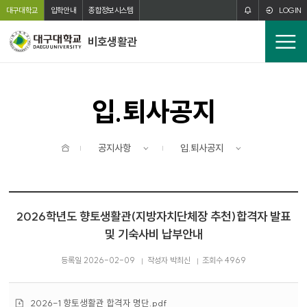
주메뉴 바로가기
본문 바로가기
대구대학교
입학안내
종합정보시스템
LOGIN
비호생활관
전
체
메
뉴
입.퇴사공지
홈
공지사항
입.퇴사공지
2026학년도 향토생활관(지방자치단체장 추천)합격자 발표
및 기숙사비 납부안내
등록일 2026-02-09
작성자 박최신
조회수 4969
첨
2026-1 향토생활관 합격자 명단.pdf