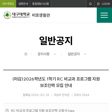
주메뉴 바로가기
본문 바로가기
대구대학교
입학안내
종합정보시스템
LOGIN
비호생활관
전
체
메
뉴
일반공지
홈
공지사항
일반공지
(마감)2026학년도 1학기 RC 비교과 프로그램 지원
보조인력 모집 안내
등록일 2026-02-25
작성자 한지은
조회수 2564
첨
RC 비교과 프로그램 지원 보조인력 신청서.hwp