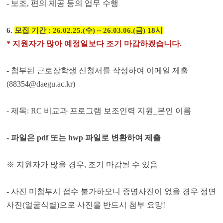
-
보조
,
편의 제공 등의 업무 수행
6.
모집 기간
: 26.02.25.(수) ~ 26.03.06.(
금
) 18
시
* 지원자가 많아 예정일보다 조기 마감하겠습니다.
-
첨부된 근로장학생 신청서를 작성하여 이메일 제출
(88354@daegu.ac.kr)
-
제목
: RC
비교과 프로그램 보조인력 지원
_
본인 이름
- 파일은 pdf 또는 hwp 파일로 변환하여 제출
※
지원자가 많을 경우
,
조기 마감될 수 있음
-
사진 미첨부시 접수 불가하오니 증명사진이 없을 경우 정면
사진
(
얼굴식별
)
으로 사진을 반드시 첨부 요망
!