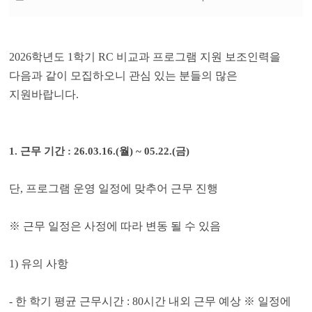
부
파
일
2026
학년도
1
학기
RC
비교과 프로그램 지원 보조인력을
다음과 같이 모집하오니 관심 있는 분들의 많은
지원바랍니다
.
1.
근무 기간
: 26.03.16.(
월
) ~ 05.22.(
금
)
단
,
프로그램 운영 일정에 맞추어 근무 진행
※
근무 일정은 사정에 따라 변동 될 수 있음
1)
유의 사항
-
한 학기 평균 근무시간
: 80
시간 내외 근무 예상
※
일정에