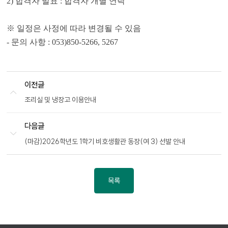
2)
합격자 발표
:
합격자 개별 연락
※
일정은 사정에 따라 변경될 수 있음
-
문의 사항
: 053)850-5266, 5267
이전글
조리실 및 냉장고 이용안내
다음글
(마감)2026학년도 1학기 비호생활관 동장(여 3) 선발 안내
목록