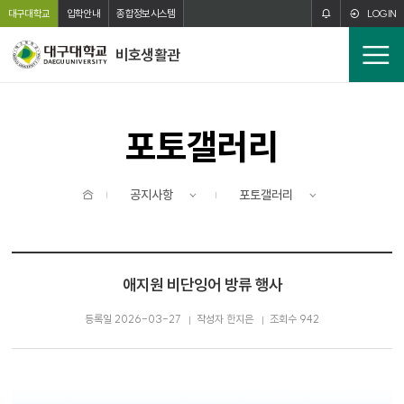
주메뉴 바로가기
본문 바로가기
대구대학교
입학안내
종합정보시스템
LOGIN
비호생활관
전
체
메
뉴
포토갤러리
홈
공지사항
포토갤러리
애지원 비단잉어 방류 행사
등록일 2026-03-27
작성자 한지은
조회수 942